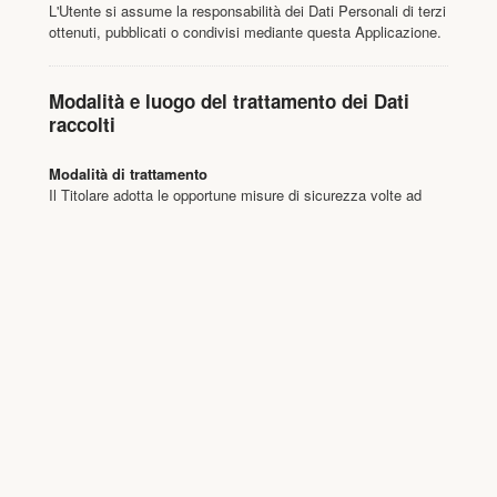
L'Utente si assume la responsabilità dei Dati Personali di terzi
ottenuti, pubblicati o condivisi mediante questa Applicazione.
Modalità e luogo del trattamento dei Dati
raccolti
Modalità di trattamento
Il Titolare adotta le opportune misure di sicurezza volte ad
impedire l’accesso, la divulgazione, la modifica o la
distruzione non autorizzate dei Dati Personali.
Il trattamento viene effettuato mediante strumenti informatici
e/o telematici, con modalità organizzative e con logiche
strettamente correlate alle finalità indicate. Oltre al Titolare, in
alcuni casi, potrebbero avere accesso ai Dati altri soggetti
coinvolti nell’organizzazione di questa Applicazione
(personale amministrativo, commerciale, marketing, legali,
amministratori di sistema) ovvero soggetti esterni (come
fornitori di servizi tecnici terzi, corrieri postali, hosting
provider, società informatiche, agenzie di comunicazione)
nominati anche, se necessario, Responsabili del Trattamento
da parte del Titolare. L’elenco aggiornato dei Responsabili
potrà sempre essere richiesto al Titolare del Trattamento.