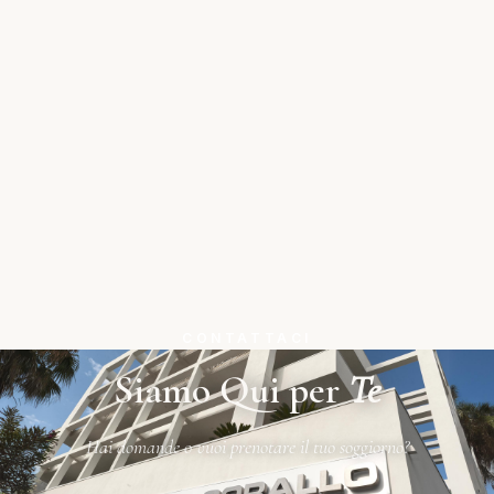
CONTATTACI
Siamo Qui per
Te
Hai domande o vuoi prenotare il tuo soggiorno?