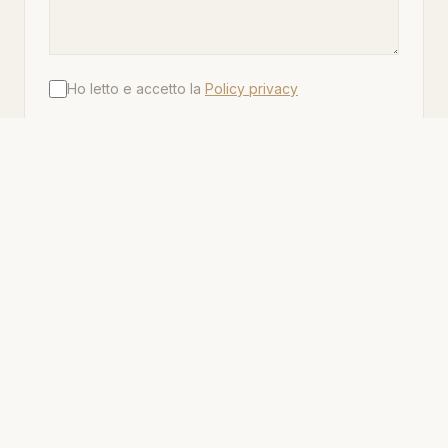
Ho letto e accetto la
Policy privacy
INVIA MESSAGGIO
Ti risponderemo entro 24 ore.
FAQ
Domande Frequenti