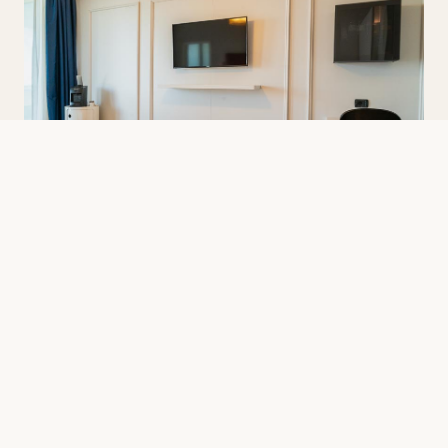
Camera Superior
La Camera Superior offre spazio extra e una
splendida vista mare. Fino a 22 mq di comfort e
un balcone privato, e la scelta perfetta per chi
desidera qualcosa in piu dal proprio soggiorno.